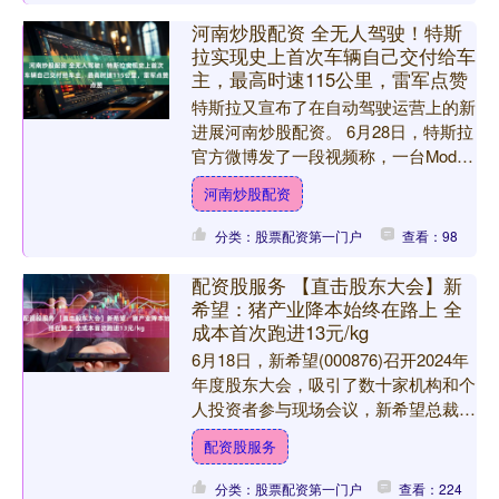
河南炒股配资 全无人驾驶！特斯
拉实现史上首次车辆自己交付给车
主，最高时速115公里，雷军点赞
特斯拉又宣布了在自动驾驶运营上的新
进展河南炒股配资。 6月28日，特斯拉
官方微博发了一段视频称，一台Model
Y从特斯拉得州超级工厂出发，全程30
河南炒股配资
分钟车程，最....
分类：股票配资第一门户
查看：98
配资股服务 【直击股东大会】新
希望：猪产业降本始终在路上 全
成本首次跑进13元/kg
6月18日，新希望(000876)召开2024年
年度股东大会，吸引了数十家机构和个
人投资者参与现场会议，新希望总裁陶
玉岭、财务总监史涵、董秘赵亮等高管
配资股服务
详细解答了....
分类：股票配资第一门户
查看：224