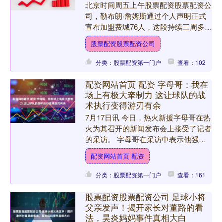
北京时间周五上午股票配资股票配资公
司，勒布朗·詹姆斯通过个人声明正式
宣布加盟费城76人，这段持续三周多的
自由球员悬念就此终结。更让球迷震惊
股票配资股票配资公司
的是，41岁的詹姆斯在....
分类：股票配资第一门户
查看：102
配资网站首页 配资 字母哥：我在
场上有极大牵制力 这让球队的战
术执行变得游刃有余
7月17日讯 今日，热火新援字母哥在热
火为其召开的新闻发布会上接受了记者
的采访。 字母哥在采访中表示他强大
的场上牵制力将为热火拉开进攻空间。
配资网站首页 配资
字母哥说：“我非常....
分类：股票配资第一门户
查看：161
股票配资股票配资公司 足球小将
父亲发声！揭开家长对董路的看
法，昊炎妈妈事件真相大白