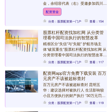
金，余绍容代表（右）受邀参加四川省
绵阳市检察机关公益诉讼检察品牌推介
配资资金
会。 近日，全国人大代表....
分类：股票配资第一门户
查看：154
股票杠杆配资找加杠网 从分类管
理看中国司法执行的智慧改革
精准区分“失信”与“失能” 护航市场主
体“破茧重生”股票杠杆配资找加杠网 从
分类管理看中国司法执行的智慧改革
2024年岁末的上海，和煦的阳光洒在
分类：股票配资第一门户
查看：117
上海市长宁区人....
配资网app官方免费下载安装 百万
元房产不该被超标查封
百万元房产不该被超标查封 昆明五
华：建议选择对被执行人 生活影响较
小且方便执行的财产执行 “30万元罚金
刑执行案件配资网app官方免费下载安
分类：股票配资第一门户
查看：119
装，已经执行了15万....