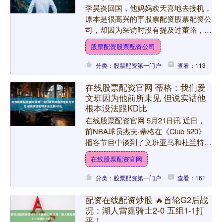
李昊炎回国，他妈妈欢天喜地去接机，
原本是很高兴的事股票配资股票配资公
司，却因为采访时没有提及过董路，被
连续上了两天热搜。 冠军时隔九个月
股票配资股票配资公司
才回家，迎接他的不是掌声....
分类：股票配资第一门户
查看：113
在线股票配资官网 蒂格：我们爱
文班因为他前所未见 但说实话他
根本没法跟KD比
在线股票配资官网 5月21日讯 近日，
前NBA球员杰夫·蒂格在《Club 520》
播客节目中谈到了文班亚马和杜兰特。
蒂格说道：“我要实话实说，兄弟们。
在线股票配资官网
我们爱文....
分类：股票配资第一门户
查看：161
配资在线配资炒股 🔥首轮G2后战
况：湖人雷霆骑士2-0 五组1-1打
平！