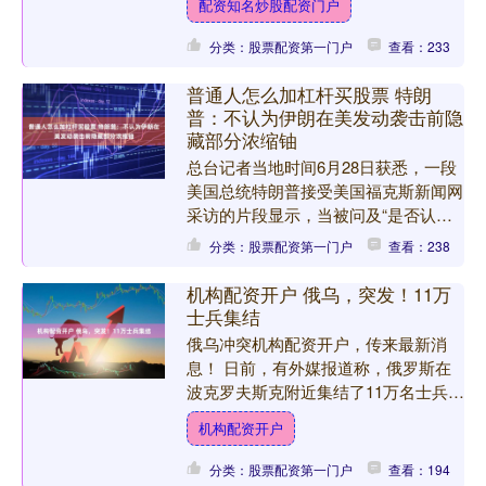
配资知名炒股配资门户
会在重庆市江津....
分类：股票配资第一门户
查看：233
普通人怎么加杠杆买股票 特朗
普：不认为伊朗在美发动袭击前隐
藏部分浓缩铀
总台记者当地时间6月28日获悉，一段
美国总统特朗普接受美国福克斯新闻网
采访的片段显示，当被问及“是否认为
伊朗政权在美国发动袭击前隐藏了部分
分类：股票配资第一门户
查看：238
浓缩铀”时，特朗普给予....
机构配资开户 俄乌，突发！11万
士兵集结
俄乌冲突机构配资开户，传来最新消
息！ 日前，有外媒报道称，俄罗斯在
波克罗夫斯克附近集结了11万名士兵，
意在占领这座具有战略意义的城市。
机构配资开户
另外，当地时间6月27日....
分类：股票配资第一门户
查看：194