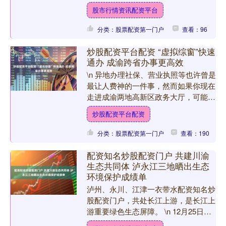
高、成色足的“高分答卷”。 \n 加码对
股市行情资讯配资平台
外....
分类：股票配资第一门户
查看：96
炒股配资平台配资 “虚拟综窗”快速
通办 成渝跨省办事更高效
\n 异地办理社保、营业执照等也许曾是
最让人费神的一件事，然而如果你现在
走进成渝两地高新区政务大厅，可能会
觉得这原来是最简单的“一件事”！ \n 在
炒股配资平台配资
推动成渝地区....
分类：股票配资第一门户
查看：190
配资知名炒股配资门户 共建川渝
生态共同体 泸永江三地晒出生态
环境保护成绩单
泸州、永川、江津一衣带水配资知名炒
股配资门户，共处长江上游，是长江上
游重要绿色生态屏障。 \n 12月25日，
2024年泸永江生态环境工作新闻发布