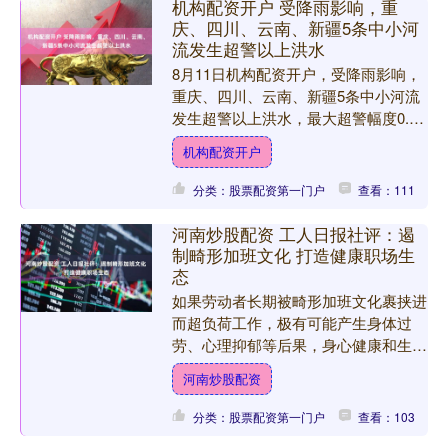
机构配资开户 受降雨影响，重
庆、四川、云南、新疆5条中小河
流发生超警以上洪水
8月11日机构配资开户，受降雨影响，
重庆、四川、云南、新疆5条中小河流
发生超警以上洪水，最大超警幅度0.08
～0.53米机构配资开户，其中重庆桂溪
机构配资开户
河发生超保洪水....
分类：股票配资第一门户
查看：111
河南炒股配资 工人日报社评：遏
制畸形加班文化 打造健康职场生
态
如果劳动者长期被畸形加班文化裹挟进
而超负荷工作，极有可能产生身体过
劳、心理抑郁等后果，身心健康和生活
质量都将受到不同程度影响。而对企业
河南炒股配资
发展而言河南炒股配资，一味....
分类：股票配资第一门户
查看：103