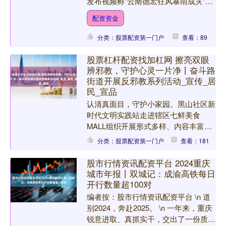
发布视频称“云南德宏狂风暴雨成灾”。
经官方核实，属不实信息。 经德宏州
配资资金
气象部门核实：7月10....
分类：股票配资第一门户
查看：89
股票杠杆配资找加杠网 擦亮双眼
辨邪教，守护心灵一片净丨奋斗路
街道开展反邪教系列活动_宣传_居
民_宣品
认清真面目，守护小家园。黑山社区新
时代文明实践站走进辖区七鲜美食
MALL组织开展形式多样、内容丰富的
反邪教宣传活动。活动现场，社区工作
分类：股票配资第一门户
查看：181
人员通过播放宣传片、发放宣....
股市行情资讯配资平台 2024重庆
城市年报丨双城记：成渝高铁每日
开行数量超100对
编者按：股市行情资讯配资平台 \n 道
别2024，奔赴2025。 \n 一年来，重庆
锐意进取、真抓实干，交出了一份质量