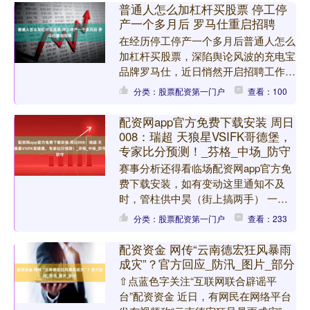
普通人怎么加杠杆买股票 停工停
产一个多月后 罗马仕重启招聘
在经历停工停产一个多月后普通人怎么
加杠杆买股票，深陷舆论风波的充电宝
品牌罗马仕，近日悄然开启招聘工作。
8月12日，界面新闻从猎聘网看到，深
分类：股票配资第一门户
查看：100
圳罗马仕科技有限公司....
配资网app官方免费下载安装 周日
008：瑞超 天狼星VSIFK哥德堡，
专家比分预测！_芬格_中场_防守
赛事分析还得看临场配资网app官方免
费下载安装，如有变动这里通知不及
时，管柱供中昊（街上搞两手） 一、
基本面解析 积分形势与近期状态 天狼
分类：股票配资第一门户
查看：233
星以 3 胜 4 平 ....
配资资金 网传“云南德宏狂风暴雨
成灾”？官方回应_防汛_图片_部分
⇧点蓝色字关注“互联网联合辟谣平
台”配资资金 近日，有网民在网络平台