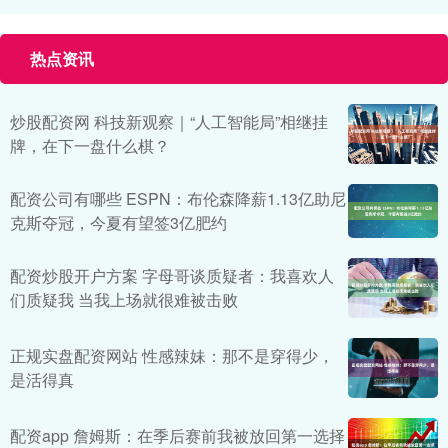
热点资讯
炒股配资网 科技新观察｜“人工智能局”相继挂
牌，在下一盘什么棋？
配资公司有哪些 ESPN：布伦森降薪1.13亿助尼
克斯夺冠，今夏有望签3亿肥约
配资炒股开户方案 字母哥谈质疑者：我喜欢人
们质疑我 当我上场就很难被击败
正规实盘配资网站 性感辣妹：那不是穿得少，
是活得真
配资app 詹姆斯：在季后赛前我被放回第一选择