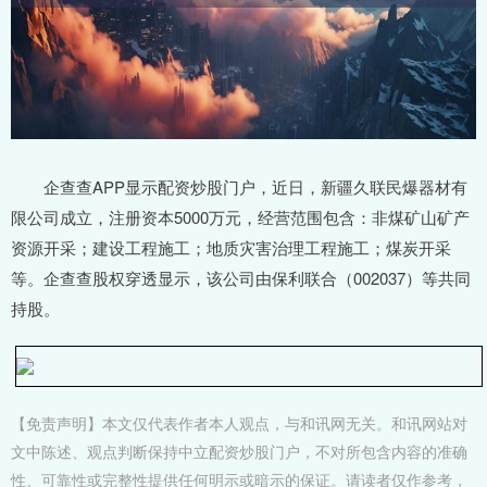
企查查APP显示配资炒股门户，近日，新疆久联民爆器材有
限公司成立，注册资本5000万元，经营范围包含：非煤矿山矿产
资源开采；建设工程施工；地质灾害治理工程施工；煤炭开采
等。企查查股权穿透显示，该公司由保利联合（002037）等共同
持股。
【免责声明】本文仅代表作者本人观点，与和讯网无关。和讯网站对
文中陈述、观点判断保持中立配资炒股门户，不对所包含内容的准确
性、可靠性或完整性提供任何明示或暗示的保证。请读者仅作参考，