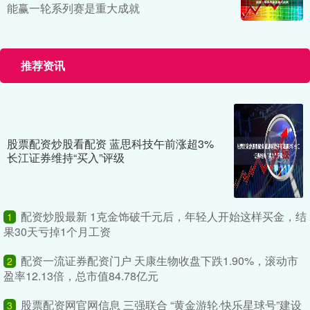
能赢一轮系列赛是重大成就
推荐资讯
股票配资炒股看配资 蓝思科技午前涨超3%
长江证券维持“买入”评级
配资炒股最新 1克金饰破千元后，年轻人开始这样买金，结
1
果30天亏掉1个月工资
配资一流证券配资门户 天康生物收盘下跌1.90%，滚动市
2
盈率12.13倍，总市值84.78亿元
股票配资网官网信息 三强联合 “黄金游轮·快乐星球号”建设
3